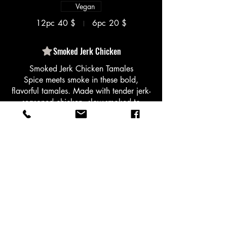
Vegan
12pc
40 $
6pc
20 $
Smoked Jerk Chicken
Smoked Jerk Chicken Tamales
Spice meets smoke in these bold,
flavorful tamales. Made with tender jerk-
seasoned chicken, slow-smoked to
perfection and wrapped in soft masa,
every bite brings the heat and soul of the
Caribbean straight to your plate. A
fusion of tradition and fire—only from
30,00 $