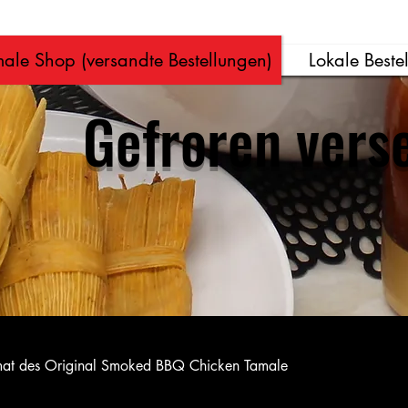
Punkte ansehen
ale Shop (versandte Bestellungen)
Lokale Beste
Gefroren vers
imat des Original Smoked BBQ Chicken Tamale