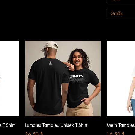
Größe
Schnellansicht
S
 T-Shirt
Lumales Tamales Unisex T-Shirt
Mein Tamales 
Preis
Preis
26,50 $
16,50 $