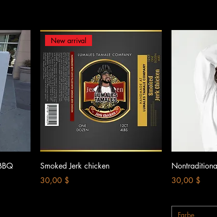
New arrival
Schnellansicht
S
 BBQ
Smoked Jerk chicken
Nontradition
Preis
Preis
30,00 $
30,00 $
Farbe