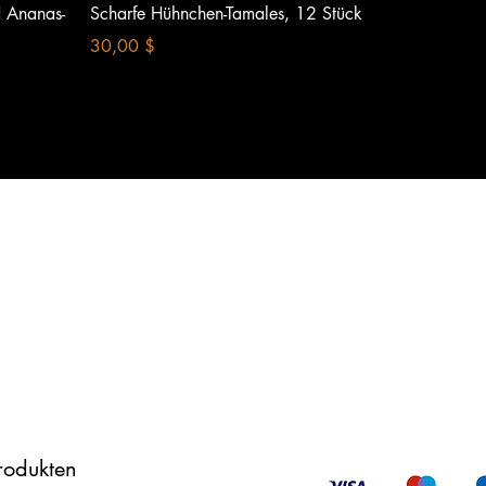
Schnellansicht
d Ananas-
Scharfe Hühnchen-Tamales, 12 Stück
Preis
30,00 $
Produkten