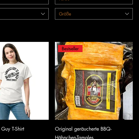
Größe
Bestseller
chnellansicht
Schnellansicht
Guy T-Shirt
Original geräucherte BBQ-
Hähnchen-Tamales