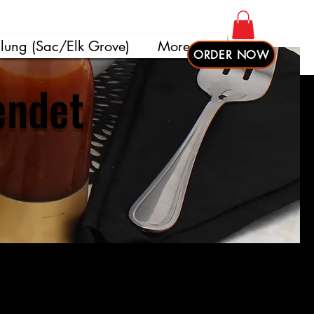
llung (Sac/Elk Grove)
More
ORDER NOW
endet