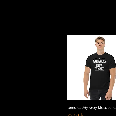
Schnellansicht
Lumales My Guy klassisches
Preis
22,00 $