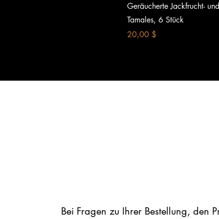
Schnellansicht
Geräucherte Jackfrucht- un
Tamales, 6 Stück
Preis
20,00 $
Bei Fragen zu Ihrer Bestellung, den 