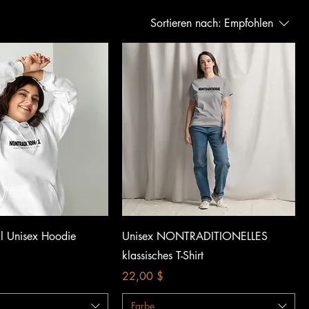
Sortieren nach:
Empfohlen
chnellansicht
Schnellansicht
al Unisex Hoodie
Unisex NONTRADITIONELLES
klassisches T-Shirt
Preis
22,00 $
Farbe