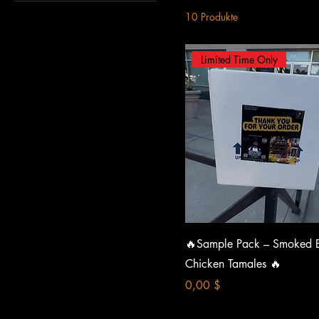
2XL
Schwarz
10 Produkte
3XL
Sport Grey
4XL
Weiß
Limited Time Only
5XL
L
M
S
XL
Schnellansicht
🔥Sample Pack – Smoked
Chicken Tamales 🔥
Preis
0,00 $