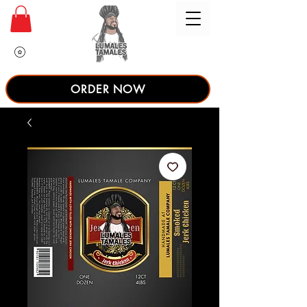
ORDER NOW