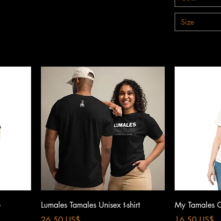
Size
Vista rápida
e
Lumales Tamales Unisex t-shirt
My Tamales 
Precio
Precio
26,50 US$
16,50 US$