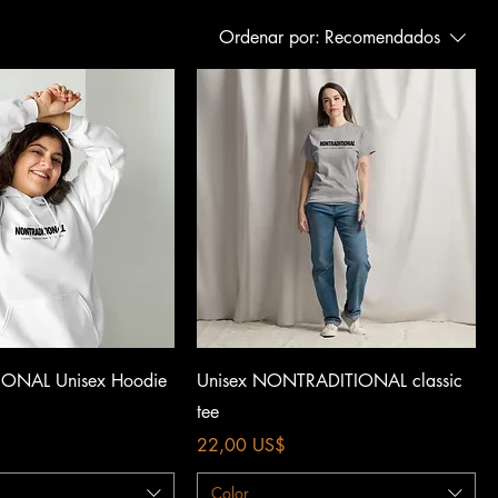
Ordenar por:
Recomendados
Vista rápida
Vista rápida
ONAL Unisex Hoodie
Unisex NONTRADITIONAL classic
tee
Precio
22,00 US$
Color