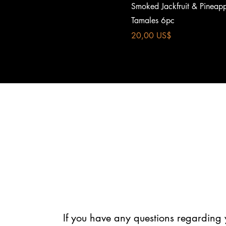
Vista rápida
Smoked Jackfruit & Pineap
Tamales 6pc
Precio
20,00 US$
If you have any questions regarding 