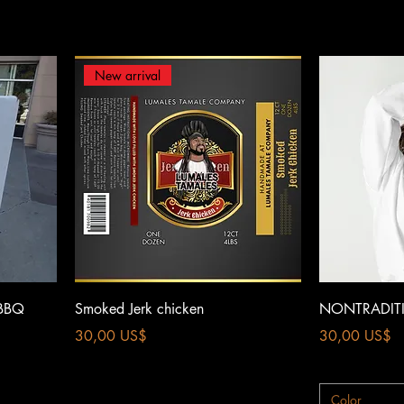
New arrival
Vista rápida
 BBQ
Smoked Jerk chicken
NONTRADITI
Precio
Precio
30,00 US$
30,00 US$
Color