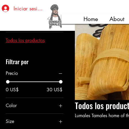
Inicio
All Products
Iniciar sesión
Home
About
Explorar por
Todos los productos
Filtrar por
Precio
0 US$
30 US$
Todos los produc
Color
Black
Lumales Tamales home of 
Size
Gold