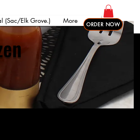
l (Sac/Elk Grove.)
More
ORDER NOW
zen