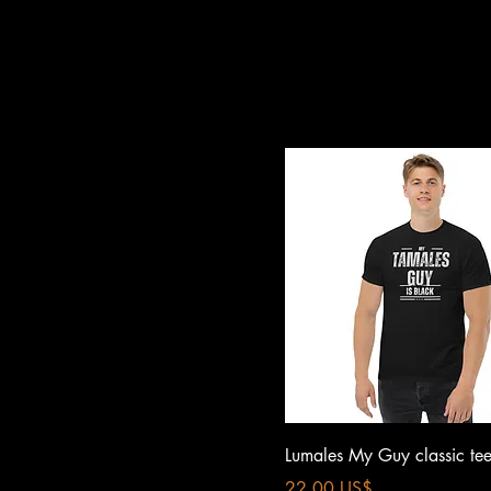
Vista rápida
Lumales My Guy classic te
Precio
22,00 US$