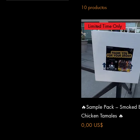
2XL
Graphite Heather
10 productos
3XL
Sport Grey
4XL
White
Limited Time Only
5XL
L
M
S
XL
Vista rápida
🔥Sample Pack – Smoked
Chicken Tamales 🔥
Precio
0,00 US$