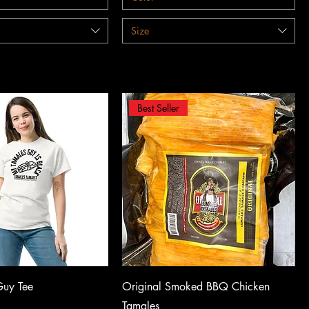
Size
Best Seller
Vista rápida
Vista rápida
Guy Tee
Original Smoked BBQ Chicken
Tamales