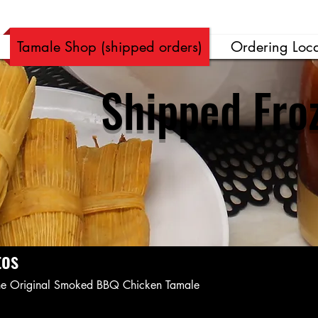
Ver puntos
Tamale Shop (shipped orders)
Ordering Loca
Shipped Fro
tos
the Original Smoked BBQ Chicken Tamale