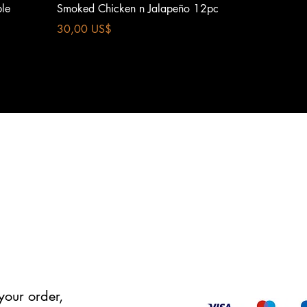
Vista rápida
ple
Smoked Chicken n Jalapeño 12pc
Precio
30,00 US$
your order,